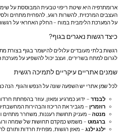
ארומתרפיה היא שיטת ריפוי טבעית המבוססת על שימו
העצבים המרכזית, להשרות רוגע, להפחית מתחים ולסיי
על המערכת הלימבית במוח – החלק האחראי על רגשות, ז
כיצד רגשות נאגרים בגוף?
רגשות בלתי מעובדים עלולים להישמר בגוף בצורת מתח
לגרום למתח בשרירים, ועצב יכול להשפיע על מערכת הנ
שמנים אתריים עיקריים לתמיכה רגשית
לכל שמן אתרי יש השפעה שונה על הנפש והגוף. הנה כמ
לבנדר
– ידוע כמרגיע ומאזן, עוזר בהפחתת חרדות
רוזמרין
– מגביר את הריכוז והבהירות המחשבתית,
מנטה
– מעניק תחושת רעננות, משחרר מתחים ומ
ברגמוט
– משמש כמקדם תחושות של שמחה ורוגע, 
ילנג ילנג
– מאזן רגשות, מפחית חרדות ותורם לה